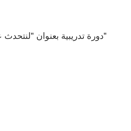
"Let's Talk Vaccines" دورة تدريبية بعنوان "لنتحدث عن اللقاحات"